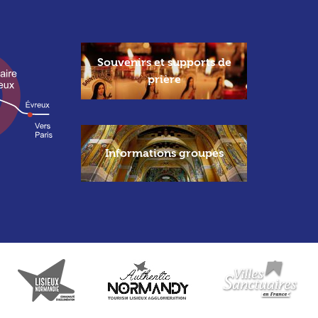
Souvenirs et supports de
prière
Informations groupes