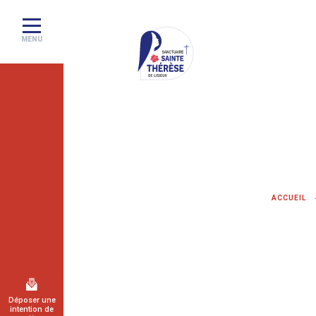
MENU
Sanctuaire
de
Lisieux
–
Basilique
ACCUEIL
Sainte
Thérèse
Déposer une
intention de