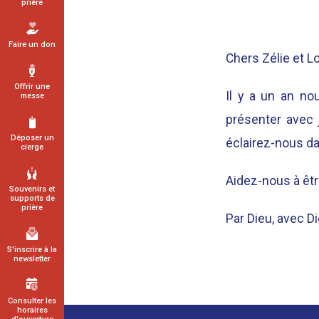
prière
Faire un don
Chers Zélie et L
Offrir une
Il y a un an n
messe
présenter avec 
Déposer un
éclairez-nous da
cierge
Aidez-nous à êtr
Souvenirs et
supports de
prière
Par Dieu, avec D
S'inscrire à la
newsletter
Consulter les
horaires