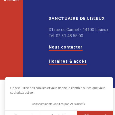
d'ouverture
SANCTUAIRE DE LISIEUX
31 rue du Carmel - 14100 Lisieux
Tél. 02 31 48 55 00
Nous contacter
Horaires & accès
Ce site utilise des cookies et vous donne le contrôle sur ce que vous
souhaitez activer.
Suivez-
nous
Consentements certifiés par
Suivez-
sur