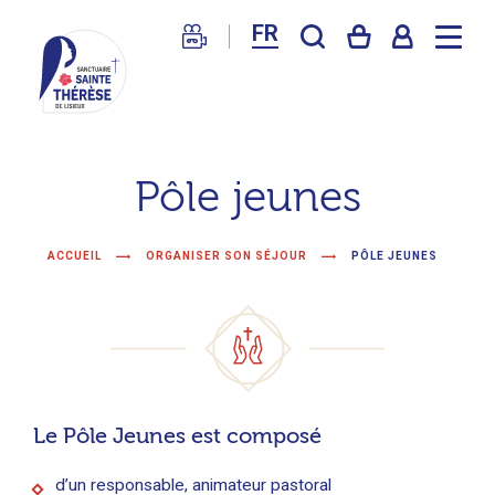
FR
Sanctuaire
de
Pôle jeunes
Lisieux
–
ACCUEIL
ORGANISER SON SÉJOUR
PÔLE JEUNES
Basilique
Sainte
Thérèse
Le Pôle Jeunes est composé
d’un responsable, animateur pastoral