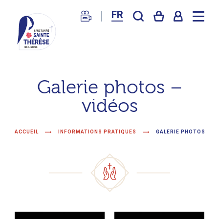
FR
Sanctuaire
de
Galerie photos –
Lisieux
vidéos
–
Basilique
Sainte
ACCUEIL
INFORMATIONS PRATIQUES
GALERIE PHOTOS – V
Thérèse