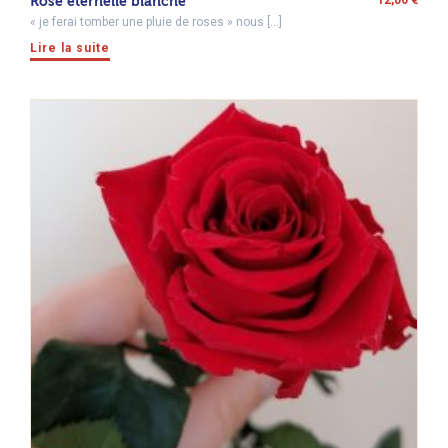
Rose éternelle blanche
12,00
€
« je ferai tomber une pluie de roses » nous […]
Lire la suite