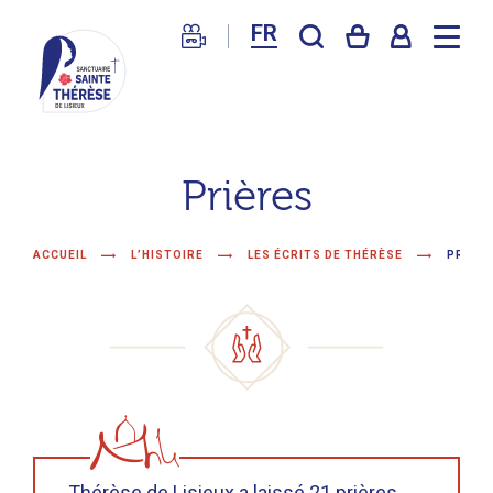
FR
Sanctuaire
de
Prières
Lisieux
–
ACCUEIL
L’HISTOIRE
LES ÉCRITS DE THÉRÈSE
PRIÈR
Basilique
Sainte
Thérèse
Thérèse de Lisieux a laissé 21 prières,