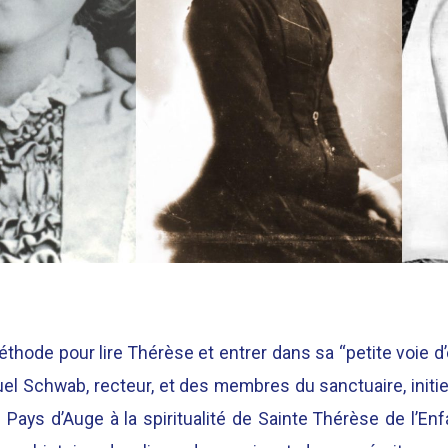
méthode pour lire Thérèse et entrer dans sa “petite voie 
l Schwab, recteur, et des membres du sanctuaire, initi
Pays d’Auge à la spiritualité de Sainte Thérèse de l’E