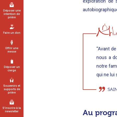
exploration de 
autobiographique
Déposer une
intention de
prière
Faire un don
“Avant de
Offrir une
messe
nous a do
notre fami
Déposer un
cierge
qui ne lui 
Souvenirs et
SAI
supports de
prière
S'inscrire à la
Au prog
newsletter