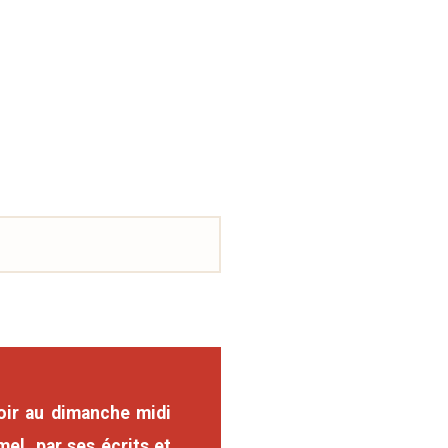
soir au dimanche midi
el, par ses écrits et