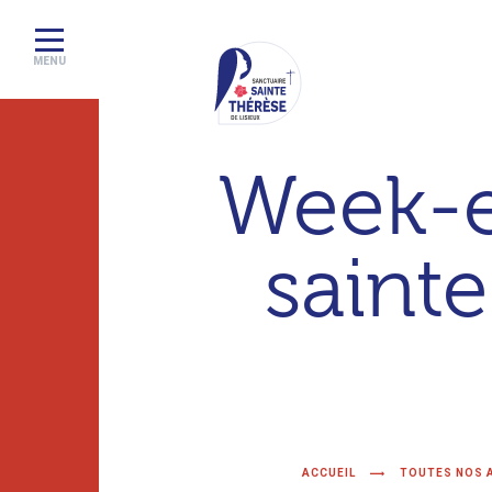
MENU
Sanctuaire
Week-e
de
Lisieux
sainte
–
Basilique
Sainte
Thérèse
ACCUEIL
TOUTES NOS 