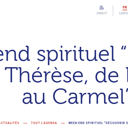
FR
DIRECT
LANG
nd spirituel 
 Thérèse, de 
au Carmel
ACTUALITÉS
TOUT L’AGENDA
WEEK-END SPIRITUEL “DÉCOUVRIR S