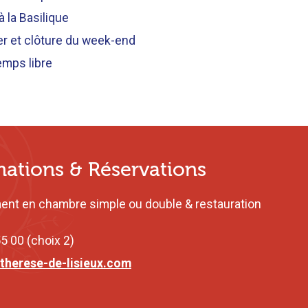
 la Basilique
r et clôture du week-end
emps libre
mations & Réservations
nt en chambre simple ou double & restauration
5 00 (choix 2)
therese-de-lisieux.com