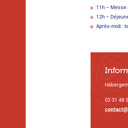
11h – Messe à
12h – Déjeune
Après-midi : t
Infor
Hébergeme
02 31 48 5
contact@