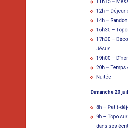
11h15 – Messe
12h – Déjeun
14h – Randonné
16h30 – Topo s
17h30 – Décou
Jésus
19h00 – Dîner
20h – Temps d
Nuitée
Dimanche 20 juil
8h – Petit-dé
9h – Topo sur
dans ses écrit