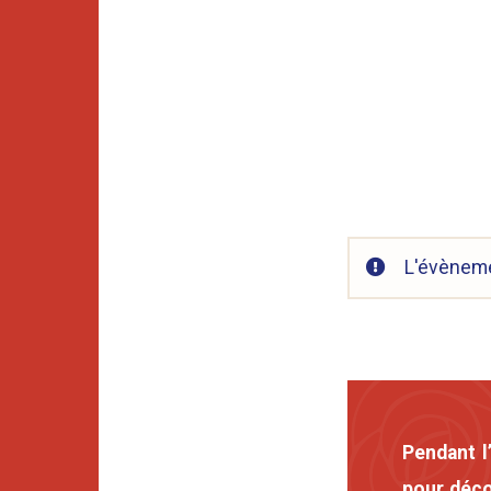
L'évèneme
Pendant l
pour déco