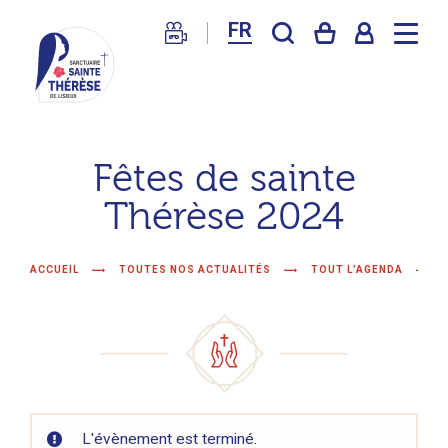
FR
Sanctuaire
de
Fêtes de sainte
Lisieux
Thérèse 2024
–
Basilique
Sainte
ACCUEIL
TOUTES NOS ACTUALITÉS
TOUT L’AGENDA
Thérèse
L'évènement est terminé.