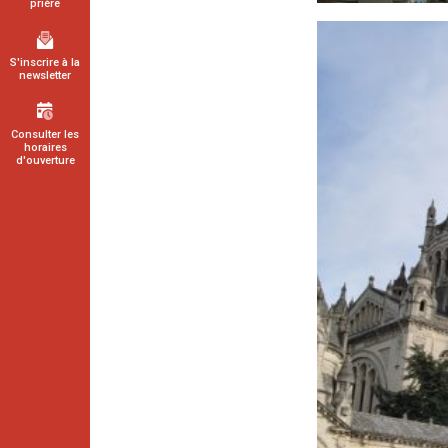
prière
S'inscrire à la
newsletter
Consulter les
horaires
d'ouverture