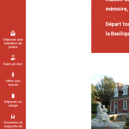
mémoire, 
Départ tou
la Basiliq
Déposer une
intention de
prière
Faire un don
Offrir une
messe
Déposer un
cierge
Souvenirs et
supports de