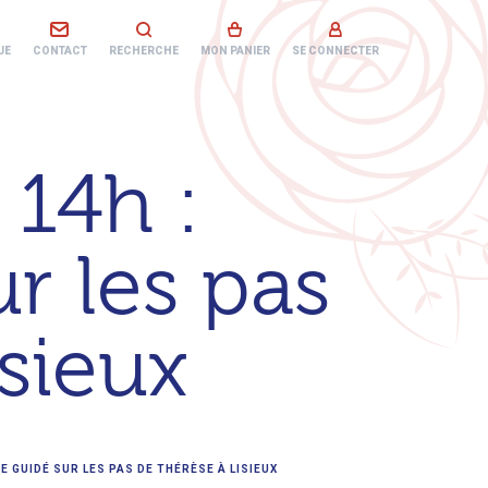
UE
CONTACT
RECHERCHE
MON PANIER
SE CONNECTER
 14h :
r les pas
sieux
E GUIDÉ SUR LES PAS DE THÉRÈSE À LISIEUX