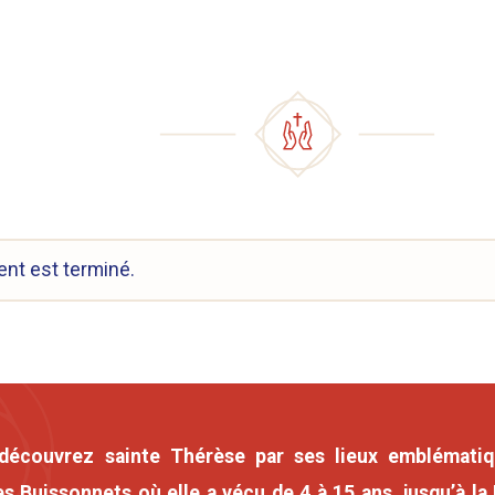
nt est terminé.
découvrez sainte Thérèse par ses lieux emblématiq
s Buissonnets où elle a vécu de 4 à 15 ans, jusqu’à la 