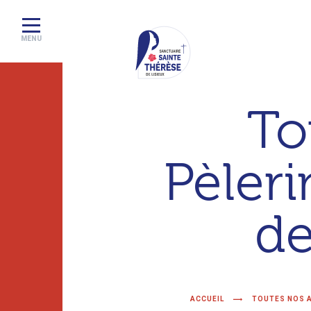
MENU
Sanctuaire
To
de
Lisieux
Pèleri
–
Basilique
Sainte
de
Thérèse
ACCUEIL
TOUTES NOS 