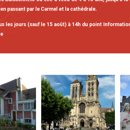
en passant par le Carmel et la cathédrale.
s les jours (sauf le 15 août) à 14h du point Information
ue