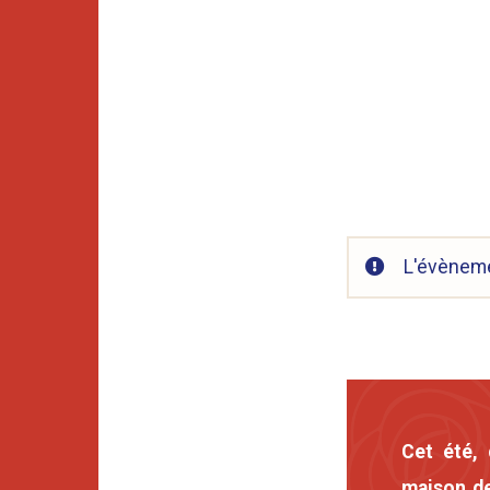
L'évèneme
Cet été, 
maison de