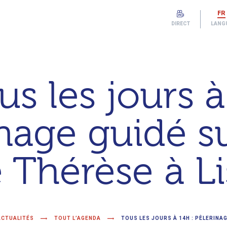
FR
DIRECT
LANG
us les jours à
nage guidé su
 Thérèse à Li
ACTUALITÉS
TOUT L’AGENDA
TOUS LES JOURS À 14H : PÈLERINAG