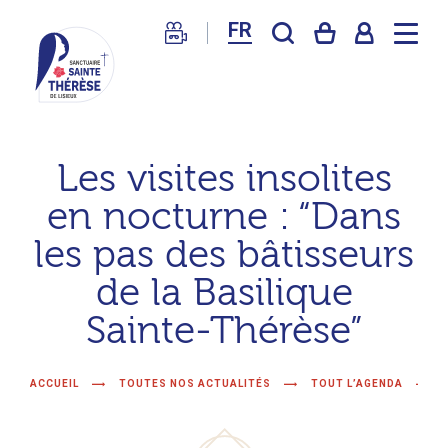
FR
Sanctuaire
de
Les visites insolites
Lisieux
en nocturne : “Dans
–
Basilique
les pas des bâtisseurs
Sainte
de la Basilique
Thérèse
Sainte-Thérèse”
ACCUEIL
TOUTES NOS ACTUALITÉS
TOUT L’AGENDA