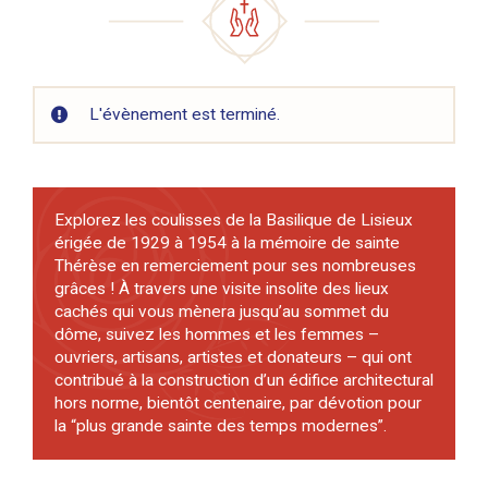
L'évènement est terminé.
Explorez les coulisses de la Basilique de Lisieux
érigée de 1929 à 1954 à la mémoire de sainte
Thérèse en remerciement pour ses nombreuses
grâces ! À travers une visite insolite des lieux
cachés qui vous mènera jusqu’au sommet du
dôme, suivez les hommes et les femmes –
ouvriers, artisans, artistes et donateurs – qui ont
contribué à la construction d’un édifice architectural
hors norme, bientôt centenaire, par dévotion pour
la “plus grande sainte des temps modernes”.