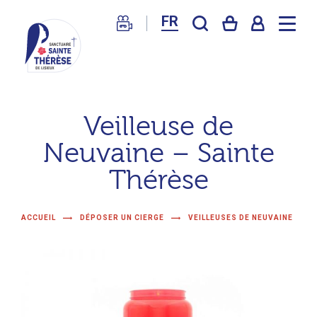
FR
Sanctuaire
de
Veilleuse de
Lisieux
Neuvaine – Sainte
–
Basilique
Thérèse
Sainte
Thérèse
ACCUEIL
DÉPOSER UN CIERGE
VEILLEUSES DE NEUVAINE