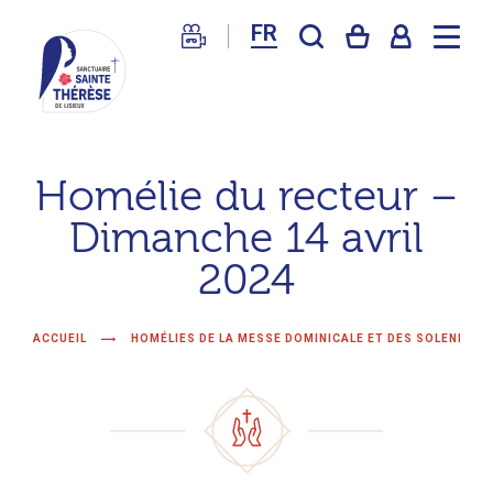
FR
Sanctuaire
de
Homélie du recteur –
Lisieux
Dimanche 14 avril
–
Basilique
2024
Sainte
Thérèse
ACCUEIL
HOMÉLIES DE LA MESSE DOMINICALE ET DES SOLENNITÉ