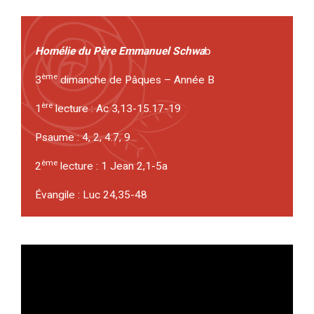
Homélie du Père Emmanuel Schwa
b
ème
3
dimanche de Pâques – Année B
ère
1
lecture : Ac 3,13-15.17-19
Psaume : 4, 2, 4.7, 9
ème
2
lecture : 1 Jean 2,1-5a
Évangile : Luc 24,35-48