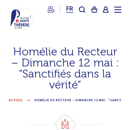
FR
Sanctuaire
de
Homélie du Recteur
Lisieux
– Dimanche 12 mai :
–
Basilique
“Sanctifiés dans la
Sainte
vérité”
Thérèse
ACCUEIL
HOMÉLIE DU RECTEUR – DIMANCHE 12 MAI : “SANCTIFIÉS