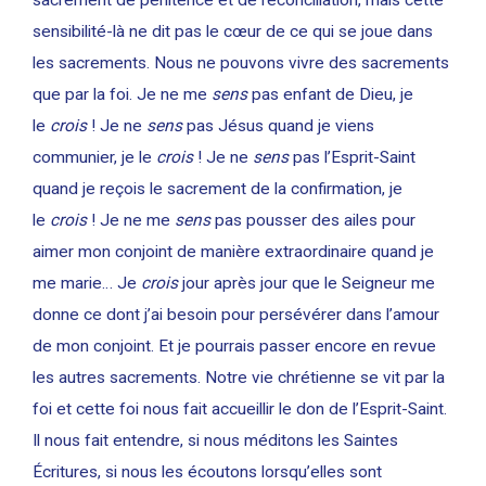
sacrement de pénitence et de réconciliation, mais cette
sensibilité-là ne dit pas le cœur de ce qui se joue dans
les sacrements. Nous ne pouvons vivre des sacrements
que par la foi. Je ne me
sens
pas enfant de Dieu, je
le
crois
! Je ne
sens
pas Jésus quand je viens
communier, je le
crois
! Je ne
sens
pas l’Esprit-Saint
quand je reçois le sacrement de la confirmation, je
le
crois
! Je ne me
sens
pas pousser des ailes pour
aimer mon conjoint de manière extraordinaire quand je
me marie… Je
crois
jour après jour que le Seigneur me
donne ce dont j’ai besoin pour persévérer dans l’amour
de mon conjoint. Et je pourrais passer encore en revue
les autres sacrements. Notre vie chrétienne se vit par la
foi et cette foi nous fait accueillir le don de l’Esprit-Saint.
Il nous fait entendre, si nous méditons les Saintes
Écritures, si nous les écoutons lorsqu’elles sont