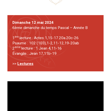
Dimanche 12 mai 2024
6ème dimanche du temps Pascal – Année B
ère
1
lecture : Actes 1,15-17.20a.20c-26
Psaume : 102 (103),1-2,11-12,19-20ab
ème
2
lecture : 1 Jean 4,11-16
Évangile : Jean 17,11b-19
>>
Lectures