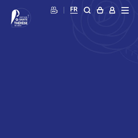
FR
Sanctuaire
de
Lisieux
–
Basilique
Sainte
Thérèse