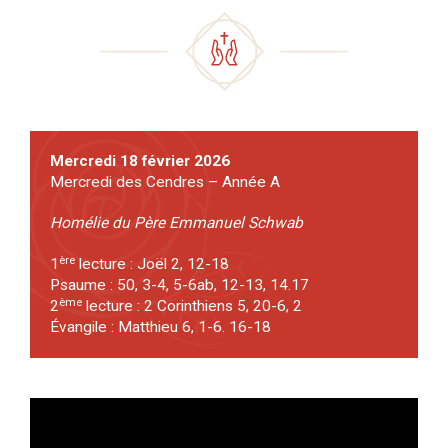
Mercredi 18 février 2026
Mercredi des Cendres – Année A
Homélie du Père Emmanuel Schwab
ère
1
lecture : Joël 2, 12-18
Psaume : 50, 3-4, 5-6ab, 12-13, 14.17
ème
2
lecture : 2 Corinthiens 5, 20-6, 2
Évangile : Matthieu 6, 1-6. 16-18