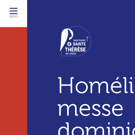
MENU
Sanctuaire
de
Homéli
Lisieux
–
messe
Basilique
Sainte
domini
Thérèse