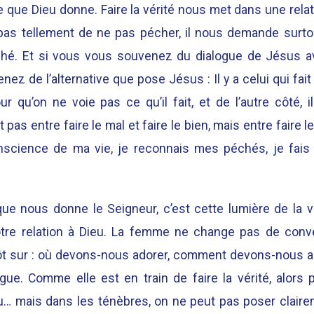
re que Dieu donne. Faire la vérité nous met dans une rela
s tellement de ne pas pécher, il nous demande surto
hé. Et si vous vous souvenez du dialogue de Jésus a
ez de l’alternative que pose Jésus : Il y a celui qui fai
r qu’on ne voie pas ce qu’il fait, et de l’autre côté, il 
t pas entre faire le mal et faire le bien, mais entre faire le
science de ma vie, je reconnais mes péchés, je fais l
que nous donne le Seigneur, c’est cette lumière de la v
otre relation à Dieu. La femme ne change pas de conve
ôt sur : où devons-nous adorer, comment devons-nous ado
gue. Comme elle est en train de faire la vérité, alors
u… mais dans les ténèbres, on ne peut pas poser clairem