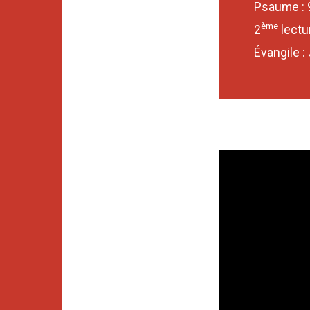
Psaume : 9
ème
2
lectu
Évangile :