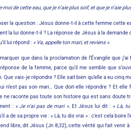
moi de cette eau, que je n’aie plus soif, et que je n’aie plus
oser la question : Jésus donne-t-il à cette femme cette eau v
nt la lui donne-t-il ? La réponse de Jésus à la demand
’il lui répond :
« Va, appelle ton mari, et reviens »
.
arquer que dans la proclamation de l’Évangile que j’ai fa
a réponse de la femme, parce qu’il me semble que s’ouv
Que vais-je répondre ? Elle sait bien qu’elle a eu cinq m
’hui n’est pas son mari… Que doit-elle répondre ? Et elle 
lle ne raconte pas toute son histoire qui est sans doute t
oment :
« Je n’ai pas de mari ».
Et Jésus lui dit :
« Là, tu
 a de sa propre vie : « Là, tu dis vrai » : c’est cela boire l’e
end libre, dit Jésus (Jn 8,32), cette vérité qui fait venir à 