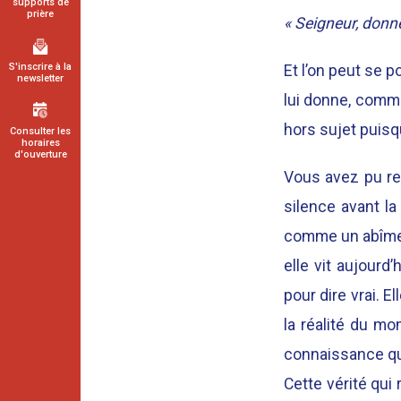
supports de
prière
« Seigneur, donne-
S'inscrire à la
Et l’on peut se p
newsletter
lui donne, comme
hors sujet puisqu
Consulter les
horaires
d'ouverture
Vous avez pu rem
silence avant l
comme un abîme. 
elle vit aujourd
pour dire vrai. E
la réalité du m
connaissance qu’il
Cette vérité qui r