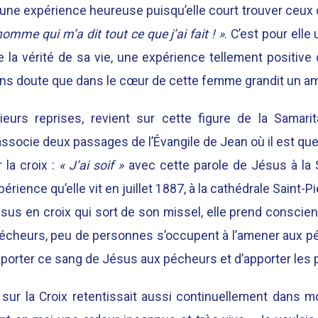
une expérience heureuse puisqu’elle court trouver ceux de
omme qui m’a dit tout ce que j’ai fait ! »
. C’est pour ell
e la vérité de sa vie, une expérience tellement positive q
sans doute que dans le cœur de cette femme grandit un a
ieurs reprises, revient sur cette figure de la Samari
associe deux passages de l’Évangile de Jean où il est ques
 la croix :
« J’ai soif »
avec cette parole de Jésus à la 
xpérience qu’elle vit en juillet 1887, à la cathédrale Saint-
sus en croix qui sort de son missel, elle prend conscie
pécheurs, peu de personnes s’occupent à l’amener aux pé
apporter ce sang de Jésus aux pécheurs et d’apporter les p
sur la Croix retentissait aussi continuellement dans mo