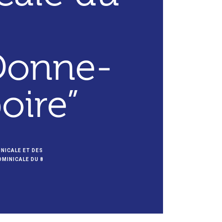
Donne-
oire”
NICALE ET DES
OMINICALE DU 8