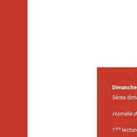
Dimanche
3ème dim
Homélie 
ère
1
lectur