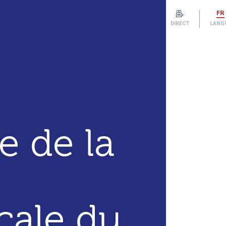
FR
DIRECT
LANG
e de la
cale du