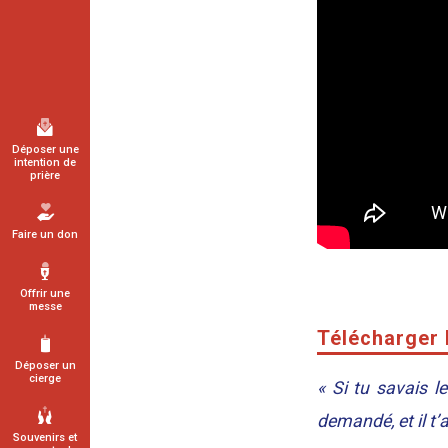
Déposer une
intention de
prière
Faire un don
Offrir une
messe
Télécharger 
Déposer un
cierge
« Si tu savais le
demandé, et il t’
Souvenirs et