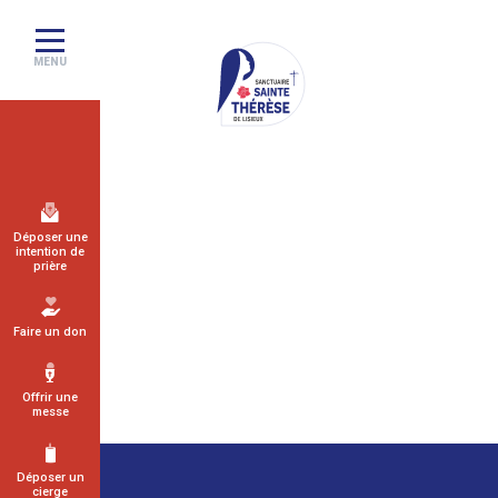
MENU
Sanctuaire
de
Lisieux
Déposer une
intention de
–
prière
Basilique
Sainte
Faire un don
Thérèse
Offrir une
messe
Déposer un
cierge