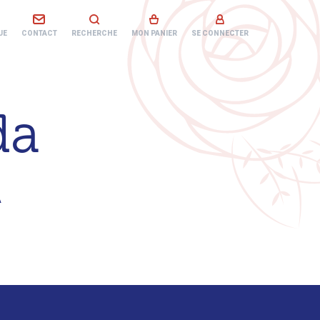
UE
CONTACT
RECHERCHE
MON PANIER
SE CONNECTER
da
A