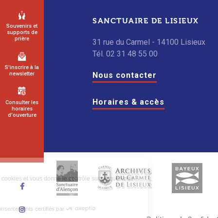
SANCTUAIRE DE LISIEUX
Souvenirs et
supports de
prière
31 rue du Carmel - 14100 Lisieux
Tél. 02 31 48 55 00
S'inscrire à la
Nous contacter
newsletter
Horaires & accès
Consulter les
horaires
d'ouverture
Ce site utilise des cookies et vous donne le contrôle sur ce que vous
souhaitez activer.
Suivez-
nous
Consentements certifiés par
Suivez-