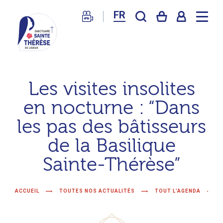
FR
Sanctuaire
de
Les visites insolites
Lisieux
en nocturne : “Dans
–
Basilique
les pas des bâtisseurs
Sainte
de la Basilique
Thérèse
Sainte-Thérèse”
ACCUEIL
TOUTES NOS ACTUALITÉS
TOUT L’AGENDA