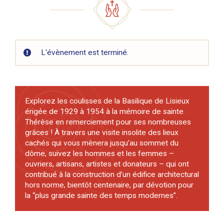
L'évènement est terminé.
Explorez les coulisses de la Basilique de Lisieux
érigée de 1929 à 1954 à la mémoire de sainte
Thérèse en remerciement pour ses nombreuses
grâces ! À travers une visite insolite des lieux
cachés qui vous mènera jusqu’au sommet du
dôme, suivez les hommes et les femmes –
ouvriers, artisans, artistes et donateurs – qui ont
contribué à la construction d’un édifice architectural
hors norme, bientôt centenaire, par dévotion pour
la “plus grande sainte des temps modernes”.